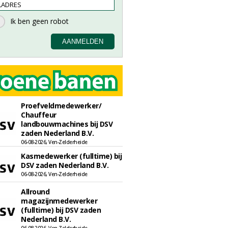
Proefveldmedewerker/
Chauffeur
landbouwmachines bij DSV
zaden Nederland B.V.
06-08-2026, Ven-Zelderheide
Kasmedewerker (fulltime) bij
DSV zaden Nederland B.V.
06-08-2026, Ven-Zelderheide
Allround
magazijnmedewerker
(fulltime) bij DSV zaden
Nederland B.V.