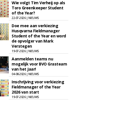
Wie volgt Tim Verheij op als
Toro Greenkeeper Student
of the Year?
22-07-2026 | NIEUWS
Doe mee aan verkiezing
Husqvarna Fieldmanager
Student of the Year en word
de opvolger van Mark
Verstegen
19-07-2026 | NIEUWS
Aanmelden teams nu
mogelijk voor BVO Grasteam
van het Jaar!
04-08-2026 | NIEUWS
Inschrijving voor verkiezing
Fieldmanager of the Year
2026 van start
19-07-2026 | NIEUWS