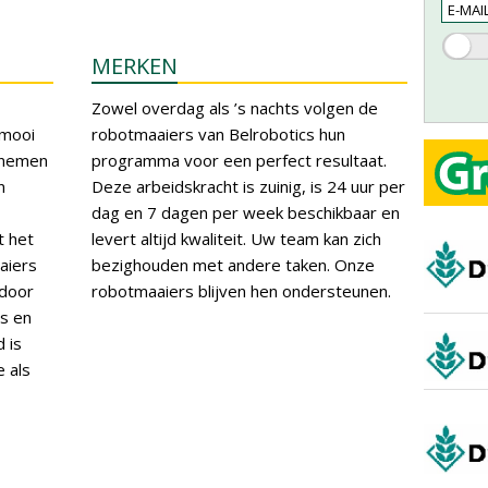
MERKEN
Zowel overdag als ’s nachts volgen de
 mooi
robotmaaiers van Belrobotics hun
 nemen
programma voor een perfect resultaat.
n
Deze arbeidskracht is zuinig, is 24 uur per
dag en 7 dagen per week beschikbaar en
t het
levert altijd kwaliteit. Uw team kan zich
aiers
bezighouden met andere taken. Onze
 door
robotmaaiers blijven hen ondersteunen.
bs en
 is
e als