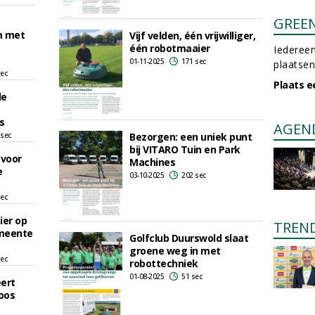
GREE
m met
Vijf velden, één vrijwilliger,
één robotmaaier
Iedereen
01-11-2025
171 sec
plaatsen
sec
Plaats e
le
s
AGEN
 sec
Bezorgen: een uniek punt
bij VITARO Tuin en Park
 voor
Machines
e
03-10-2025
202 sec
sec
ier op
TREN
emeente
Golfclub Duurswold slaat
groene weg in met
sec
robottechniek
01-08-2025
51 sec
eert
oos