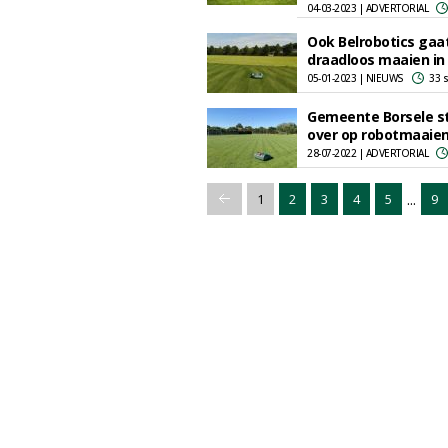
04-03-2023 | ADVERTORIAL
Ook Belrobotics gaa
draadloos maaien in
05-01-2023 | NIEUWS
33 
Gemeente Borsele s
over op robotmaaie
28-07-2022 | ADVERTORIAL
...
1
2
3
4
5
9