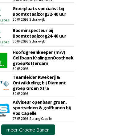
06-08-2026, Ven Zelderheide
Groeiplaats specialist bij
Boomtotaalzorg32-40 uur
30-07-2026, Schalkwijk
Boominspecteur bij
Boomtotaalzorg24-40 uur
30-07-2026, Schalkwijk
Hoofdgreenkeeper (m/v)
Golfbaan KralingenOosthoek
groepRotterdam
30-07-2026
Teamleider Kwekerij &
Ontwikkeling bij Diamant
groep Groen Xtra
30-07-2026
Adviseur openbaar groen,
sportvelden & golfbanen bij
Vos Capelle
27-07-2026, Sprang-Capelle
meer Groene Banen