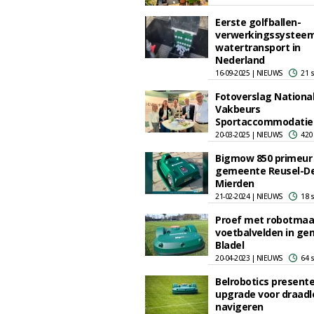
Eerste golfballen-
verwerkingssystee
watertransport in
Nederland
16-09-2025 | NIEUWS
21 
Fotoverslag Nationa
Vakbeurs
Sportaccommodatie
20-03-2025 | NIEUWS
420
Bigmow 850 primeur
gemeente Reusel-D
Mierden
21-02-2024 | NIEUWS
18 
Proef met robotmaa
voetbalvelden in g
Bladel
20-04-2023 | NIEUWS
64 
Belrobotics present
upgrade voor draadl
navigeren