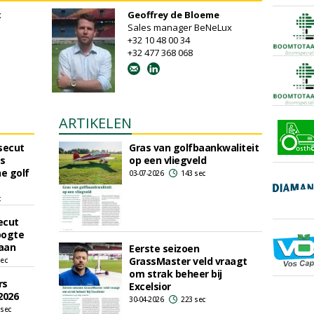
x
Geoffrey de Bloeme
Sales manager BeNeLux
+32 10 48 00 34
+32 477 368 068
ARTIKELEN
secut
Gras van golfbaankwaliteit
ts
op een vliegveld
e golf
03-07-2026
143 sec
c
ecut
oogte
aan
Eerste seizoen
GrassMaster veld vraagt
sec
om strak beheer bij
rs
Excelsior
2026
30-04-2026
223 sec
 sec