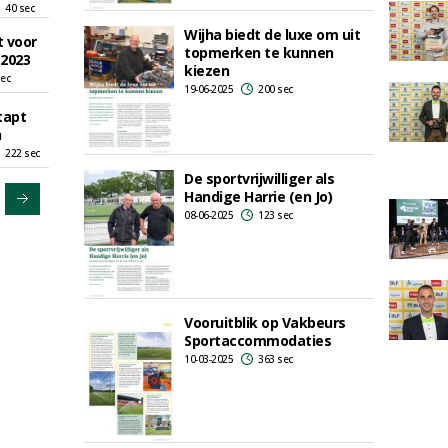
40 sec
Wijha biedt de luxe om uit
t voor
topmerken te kunnen
 2023
kiezen
sec
19-06-2025
200 sec
tapt
n
222 sec
De sportvrijwilliger als
Handige Harrie (en Jo)
08-06-2025
123 sec
Vooruitblik op Vakbeurs
Sportaccommodaties
10-03-2025
363 sec