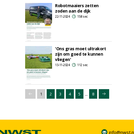
Robotmaaiers zetten
zoden aan de dijk
22-11-2024
158 sec
'Ons gras moet ultrakort
zijn om goed te kunnen
vliegen'
13-11-2024
112 sec
...
1
2
3
4
5
8
info@nwst.n