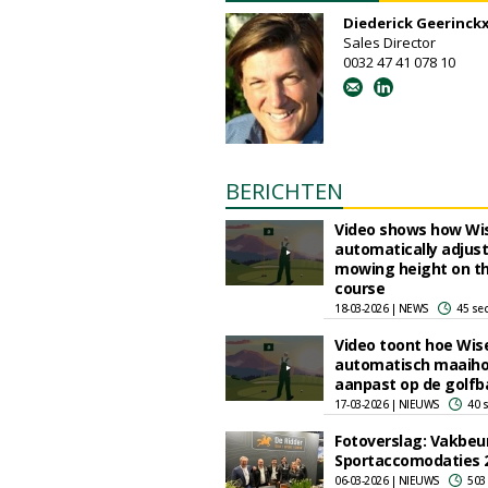
Diederick Geerinck
Sales Director
0032 47 41 078 10
BERICHTEN
Video shows how Wi
automatically adjus
mowing height on th
course
18-03-2026 | NEWS
45 se
Video toont hoe Wis
automatisch maaih
aanpast op de golfb
17-03-2026 | NIEUWS
40 
Fotoverslag: Vakbeu
Sportaccomodaties 
06-03-2026 | NIEUWS
503