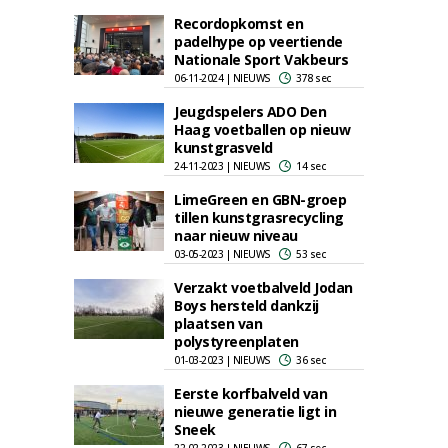
Recordopkomst en
padelhype op veertiende
Nationale Sport Vakbeurs
06-11-2024 | NIEUWS
378 sec
Jeugdspelers ADO Den
Haag voetballen op nieuw
kunstgrasveld
24-11-2023 | NIEUWS
14 sec
LimeGreen en GBN-groep
tillen kunstgrasrecycling
naar nieuw niveau
03-05-2023 | NIEUWS
53 sec
Verzakt voetbalveld Jodan
Boys hersteld dankzij
plaatsen van
polystyreenplaten
01-03-2023 | NIEUWS
36 sec
Eerste korfbalveld van
nieuwe generatie ligt in
Sneek