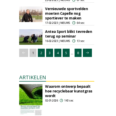
22-02-2023 | NIEUWS
67 sec
Vernieuwde sportvelden
moeten Capelle nog
sportiever te maken
17-02-2023 | NIEUWS
64 sec
Antea Sport blikt tevreden
terug op seminar
16-02-2023 | NIEUWS
13 sec
...
1
2
3
4
5
8
ARTIKELEN
Waarom ontwerp bepaalt
hoe recyclebaar kunstgras
wordt
02-01-2026
143 sec