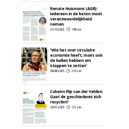
Renate Huismans (AGR):
Iedereen in de keten moet
verantwoordelijkheid
nemen
23-10-2025
108 sec
'Wie het over circulaire
economie heeft, moet ook
de ballen hebben om
stappen te zetten'
08-08-2025
210 sec
Column Flip van der Velden:
Gaat de geschiedenis zich
recyclen?
28-01-2025
121 sec