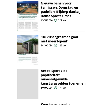
Nieuwe banen voor
tennissers Domstad en
padellers Blijdorp dankzij
Domo Sports Grass
21-10-2024
164 sec
'De kunstgrasmat gaat
niet meer lopen!'
14-10-2024
126 sec
Antea Sport ziet
populariteit
mineraalgevulde
kunstgrasvelden toenemen
30-09-2024
174 sec
Kunstgrasbranche