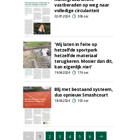
vastberaden op weg naar
volledige circulariteit
02-07-2024
306 sec
'Wij laten in feite op
hetzelfde sportpark
hetzelfde materiaal
terugkeren. Mooier dan dit,
kan eigenlijk niet'
19-04-2024
174 sec
Blij met bestaand systeem,
dus opnieuw Smashcourt
18-04-2024
103 sec
1
2
3
4
5
6