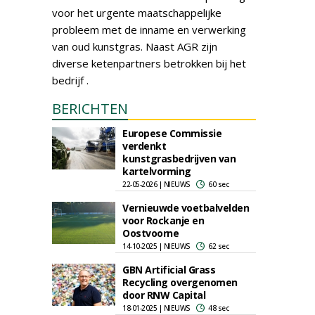
voor het urgente maatschappelijke
probleem met de inname en verwerking
van oud kunstgras. Naast AGR zijn
diverse ketenpartners betrokken bij het
bedrijf .
BERICHTEN
Europese Commissie
verdenkt
kunstgrasbedrijven van
kartelvorming
22-05-2026 | NIEUWS
60 sec
Vernieuwde voetbalvelden
voor Rockanje en
Oostvoorne
14-10-2025 | NIEUWS
62 sec
GBN Artificial Grass
Recycling overgenomen
door RNW Capital
18-01-2025 | NIEUWS
48 sec