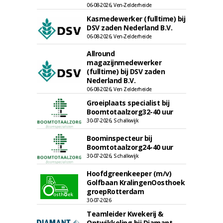
06-08-2026, Ven-Zelderheide
Kasmedewerker (fulltime) bij
DSV zaden Nederland B.V.
06-08-2026, Ven-Zelderheide
Allround
magazijnmedewerker
(fulltime) bij DSV zaden
Nederland B.V.
06-08-2026, Ven Zelderheide
Groeiplaats specialist bij
Boomtotaalzorg32-40 uur
30-07-2026, Schalkwijk
Boominspecteur bij
Boomtotaalzorg24-40 uur
30-07-2026, Schalkwijk
Hoofdgreenkeeper (m/v)
Golfbaan KralingenOosthoek
groepRotterdam
30-07-2026
Teamleider Kwekerij &
Ontwikkeling bij Diamant