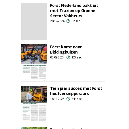
Först Nederland pakt uit
met Traxion op Groene
Sector Vakbeurs
20-12-2024
62 sec
Först komt naar
Biddinghuizen
05-09-2024
127 sec
Tien jaar succes met Först
houtversnipperaars
18-12-2023
244 sec