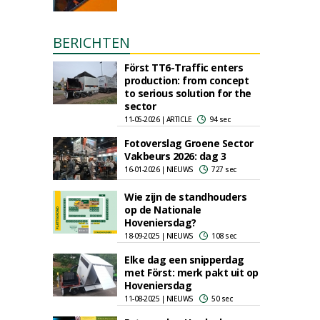
BERICHTEN
Först TT6-Traffic enters
production: from concept
to serious solution for the
sector
11-05-2026 | ARTICLE
94 sec
Fotoverslag Groene Sector
Vakbeurs 2026: dag 3
16-01-2026 | NIEUWS
727 sec
Wie zijn de standhouders
op de Nationale
Hoveniersdag?
18-09-2025 | NIEUWS
108 sec
Elke dag een snipperdag
met Först: merk pakt uit op
Hoveniersdag
11-08-2025 | NIEUWS
50 sec