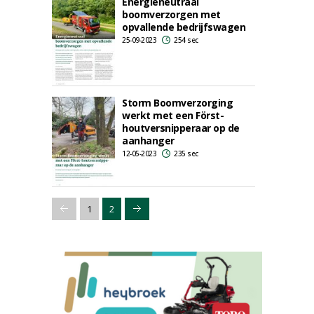
Energieneutraal
boomverzorgen met
opvallende bedrijfswagen
25-09-2023
254 sec
Storm Boomverzorging
werkt met een Först-
houtversnipperaar op de
aanhanger
12-05-2023
235 sec
1
2