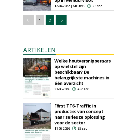
op in verhuurvloot
12-04-2022 | NIEUWS
28 sec
1
2
ARTIKELEN
Welke houtversnipperaars
op wielstel zijn
beschikbaar? De
belangrijkste machines in
één overzicht
23-06-2026
492 sec
Först TT6-Traffic in
productie: van concept
naar serieuze oplossing
voor de sector
11-05-2026
85 sec