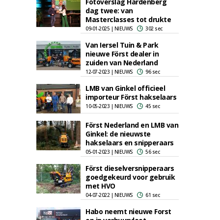
Fotoverslag Hardenberg
dag twee: van
Masterclasses tot drukte
09-01-2025 | NIEUWS
302 sec
Van Iersel Tuin & Park
nieuwe Först dealer in
zuiden van Nederland
12-07-2023 | NIEUWS
96 sec
LMB van Ginkel officieel
importeur Först hakselaars
10-05-2023 | NIEUWS
45 sec
Först Nederland en LMB van
Ginkel: de nieuwste
hakselaars en snipperaars
05-01-2023 | NIEUWS
56 sec
Först dieselversnipperaars
goedgekeurd voor gebruik
met HVO
04-07-2022 | NIEUWS
61 sec
Habo neemt nieuwe Forst