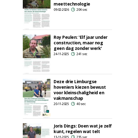
meettechnologie
09-02-2026
204 sec
Roy Peulen: 'Elf jaar under
construction, maar nog
geen dag zonder werk'
24-11-2025
241 sec
Deze drie Limburgse
hoveniers kiezen bewust
voor kleinschaligheid en
vakmanschap
20-11-2025
40 sec
Joris Dings: Doen wat je zelf
kunt, regelen wat telt
13-11-2025
235 sec