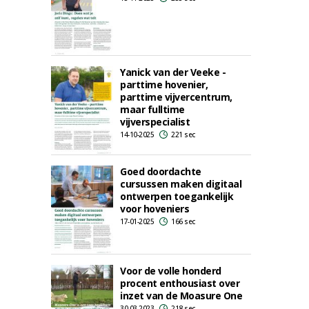
Yanick van der Veeke -
parttime hovenier,
parttime vijvercentrum,
maar fulltime
vijverspecialist
14-10-2025
221 sec
Goed doordachte
cursussen maken digitaal
ontwerpen toegankelijk
voor hoveniers
17-01-2025
166 sec
Voor de volle honderd
procent enthousiast over
inzet van de Moasure One
30-03-2023
218 sec