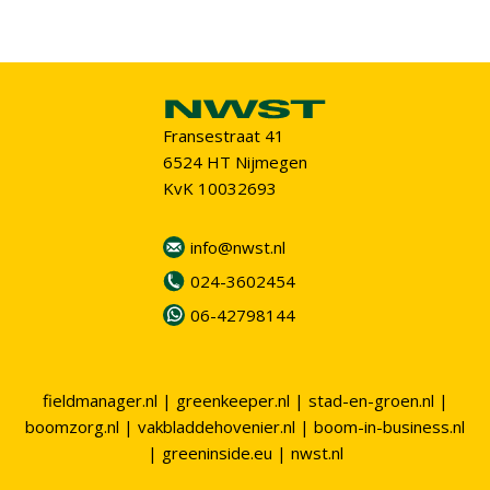
Fransestraat 41
6524 HT Nijmegen
KvK 10032693
info@nwst.nl
024-3602454
06-42798144
fieldmanager.nl
|
greenkeeper.nl
|
stad-en-groen.nl
|
boomzorg.nl
|
vakbladdehovenier.nl
|
boom-in-business.nl
|
greeninside.eu
|
nwst.nl