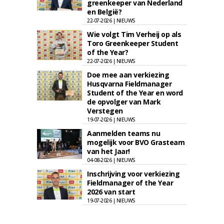
greenkeeper van Nederland
en België?
22-07-2026 | NIEUWS
Wie volgt Tim Verheij op als
Toro Greenkeeper Student
of the Year?
22-07-2026 | NIEUWS
Doe mee aan verkiezing
Husqvarna Fieldmanager
Student of the Year en word
de opvolger van Mark
Verstegen
19-07-2026 | NIEUWS
Aanmelden teams nu
mogelijk voor BVO Grasteam
van het Jaar!
04-08-2026 | NIEUWS
Inschrijving voor verkiezing
Fieldmanager of the Year
2026 van start
19-07-2026 | NIEUWS