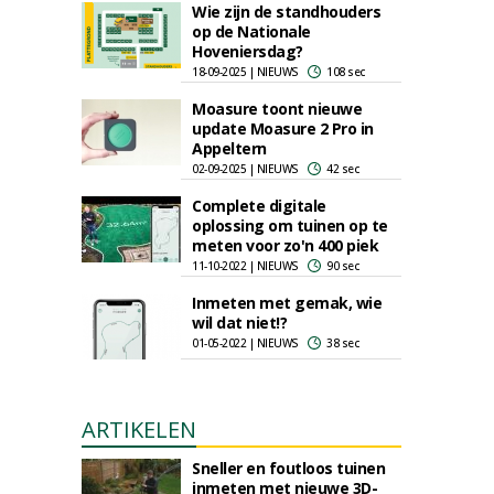
Wie zijn de standhouders
op de Nationale
Hoveniersdag?
18-09-2025 | NIEUWS
108 sec
Moasure toont nieuwe
update Moasure 2 Pro in
Appeltern
02-09-2025 | NIEUWS
42 sec
Complete digitale
oplossing om tuinen op te
meten voor zo'n 400 piek
11-10-2022 | NIEUWS
90 sec
Inmeten met gemak, wie
wil dat niet!?
01-05-2022 | NIEUWS
38 sec
ARTIKELEN
Sneller en foutloos tuinen
inmeten met nieuwe 3D-