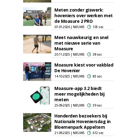
Meten zonder giswerk:
hoveniers over werken met
de Moasure 2 PRO
07-01-2026 | NIEUWS
105 sec
Meet nauwkeurig en snel
met nieuwe serie van
Moasure
20-11-2025 | NIEUWS
38 sec
Moasure kiest voor vakblad
De Hovenier
14-10-2025 | NIEUWS
83 sec
Moasure-app 3.2 biedt
meer mogelijkheden bij
meten
25-09-2025 | NIEUWS
39 sec
Honderden bezoekers bij
Nationale Hoveniersdag in
Bloemenpark Appeltern
21-09-2025 | NIEUWS
612 sec