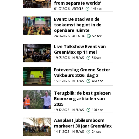
from separate worlds'
01-07-2026 | ARTICLE
145 sec
Event: De stad van de
toekomst begint in de
openbare ruimte
24-06-2026 | AGENDA
52 sec
Live Talkshow Event van
GreenMax op 11 mei
19-05-2026 | NIEUWS
56 sec
Fotoverslag Groene Sector
Vakbeurs 2026: dag 2
15-01-2026 | NIEUWS
463 sec
Terugblik: de best gelezen
Boomzorg artikelen van
2025
19-12-2025 | NIEUWS
104 sec
Aanplant jubileumboom
markeert 30 jaar GreenMax
14-11-2025 | NIEUWS
24 sec