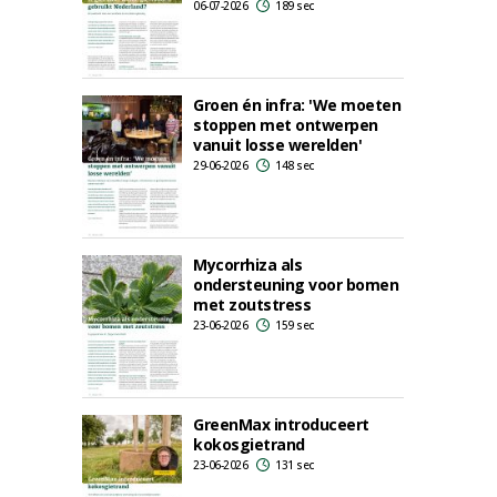
06-07-2026
189 sec
Groen én infra: 'We moeten
stoppen met ontwerpen
vanuit losse werelden'
29-06-2026
148 sec
Mycorrhiza als
ondersteuning voor bomen
met zoutstress
23-06-2026
159 sec
GreenMax introduceert
kokosgietrand
23-06-2026
131 sec