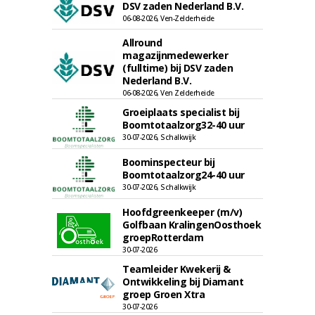
DSV zaden Nederland B.V.
06-08-2026, Ven-Zelderheide
Allround
magazijnmedewerker
(fulltime) bij DSV zaden
Nederland B.V.
06-08-2026, Ven Zelderheide
Groeiplaats specialist bij
Boomtotaalzorg32-40 uur
30-07-2026, Schalkwijk
Boominspecteur bij
Boomtotaalzorg24-40 uur
30-07-2026, Schalkwijk
Hoofdgreenkeeper (m/v)
Golfbaan KralingenOosthoek
groepRotterdam
30-07-2026
Teamleider Kwekerij &
Ontwikkeling bij Diamant
groep Groen Xtra
30-07-2026