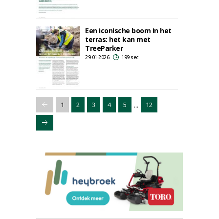
Een iconische boom in het
terras: het kan met
TreeParker
29-01-2026
199 sec
...
1
2
3
4
5
12