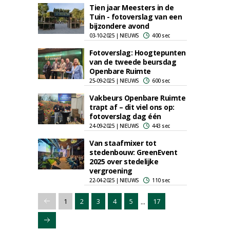
Tien jaar Meesters in de
Tuin - fotoverslag van een
bijzondere avond
03-10-2025 | NIEUWS
400 sec
Fotoverslag: Hoogtepunten
van de tweede beursdag
Openbare Ruimte
25-09-2025 | NIEUWS
600 sec
Vakbeurs Openbare Ruimte
trapt af – dit viel ons op:
fotoverslag dag één
24-09-2025 | NIEUWS
443 sec
Van staafmixer tot
stedenbouw: GreenEvent
2025 over stedelijke
vergroening
22-04-2025 | NIEUWS
110 sec
...
1
2
3
4
5
17