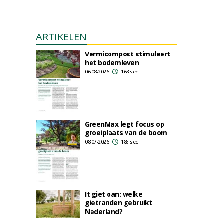
ARTIKELEN
Vermicompost stimuleert
het bodemleven
06-08-2026
168 sec
GreenMax legt focus op
groeiplaats van de boom
08-07-2026
185 sec
It giet oan: welke
gietranden gebruikt
Nederland?