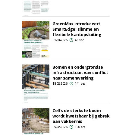
GreenMax introduceert
SmartEdge: slimme en
flexibele kantopsluiting
01-03-2026
43 sec
Bomen en ondergrondse
infrastructuur: van conflict
naar samenwerking
18-02-2026
141 sec
Zelfs de sterkste boom
wordt kwetsbaar bij gebrek
aan vakkennis
05-02-2026
106 sec