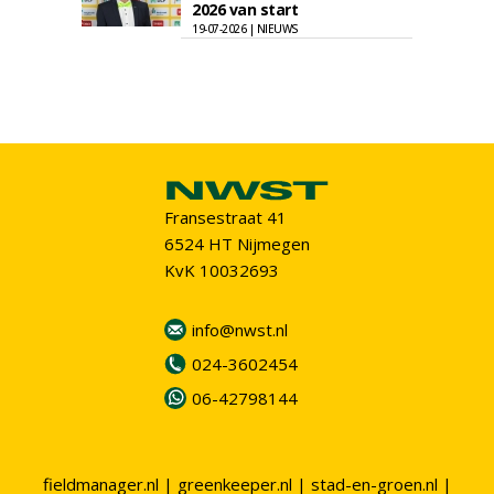
2026 van start
19-07-2026 | NIEUWS
Fransestraat 41
6524 HT Nijmegen
KvK 10032693
info@nwst.nl
024-3602454
06-42798144
fieldmanager.nl
|
greenkeeper.nl
|
stad-en-groen.nl
|