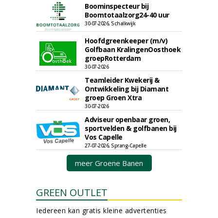
Boominspecteur bij
Boomtotaalzorg24-40 uur
30-07-2026, Schalkwijk
Hoofdgreenkeeper (m/v)
Golfbaan KralingenOosthoek
groepRotterdam
30-07-2026
Teamleider Kwekerij &
Ontwikkeling bij Diamant
groep Groen Xtra
30-07-2026
Adviseur openbaar groen,
sportvelden & golfbanen bij
Vos Capelle
27-07-2026, Sprang-Capelle
meer Groene Banen
GREEN OUTLET
Iedereen kan gratis kleine advertenties