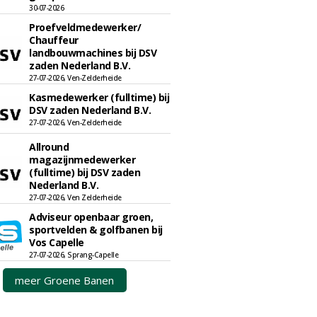
30-07-2026
Proefveldmedewerker/
Chauffeur
landbouwmachines bij DSV
zaden Nederland B.V.
27-07-2026, Ven-Zelderheide
Kasmedewerker (fulltime) bij
DSV zaden Nederland B.V.
27-07-2026, Ven-Zelderheide
Allround
magazijnmedewerker
(fulltime) bij DSV zaden
Nederland B.V.
27-07-2026, Ven Zelderheide
Adviseur openbaar groen,
sportvelden & golfbanen bij
Vos Capelle
27-07-2026, Sprang-Capelle
meer Groene Banen