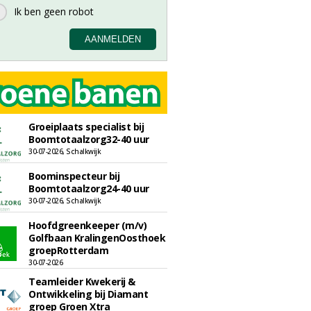
Groeiplaats specialist bij
Boomtotaalzorg32-40 uur
30-07-2026, Schalkwijk
Boominspecteur bij
Boomtotaalzorg24-40 uur
30-07-2026, Schalkwijk
Hoofdgreenkeeper (m/v)
Golfbaan KralingenOosthoek
groepRotterdam
30-07-2026
Teamleider Kwekerij &
Ontwikkeling bij Diamant
groep Groen Xtra