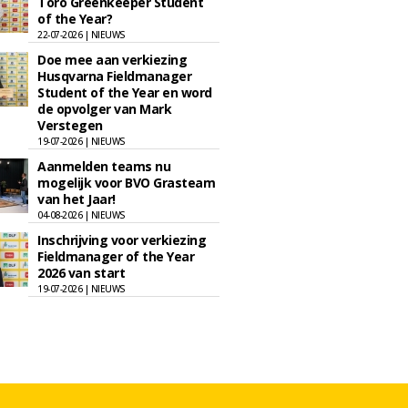
Toro Greenkeeper Student
of the Year?
22-07-2026 | NIEUWS
Doe mee aan verkiezing
Husqvarna Fieldmanager
Student of the Year en word
de opvolger van Mark
Verstegen
19-07-2026 | NIEUWS
Aanmelden teams nu
mogelijk voor BVO Grasteam
van het Jaar!
04-08-2026 | NIEUWS
Inschrijving voor verkiezing
Fieldmanager of the Year
2026 van start
19-07-2026 | NIEUWS