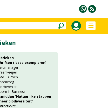
ieken
ubrieken
chriften (losse exemplaren)
ieldmanager
reenkeeper
tad + Groen
oomzorg
e Hovenier
oom in Business
smiddag 'Natuurlijke stappen
eer biodiversiteit'
ntreeticket