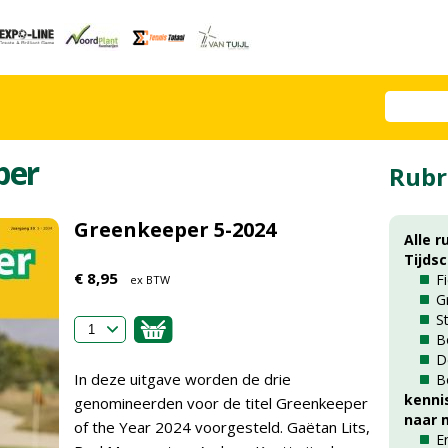
per
Rubr
Greenkeeper 5-2024
Alle r
Tijds
€ 8,95
F
ex BTW
G
S
B
D
In deze uitgave worden de drie
B
kenni
genomineerden voor de titel Greenkeeper
naar m
of the Year 2024 voorgesteld. Gaëtan Lits,
E