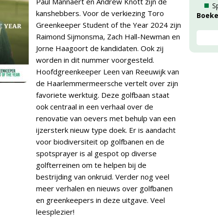
Paul Mannaert en Andrew Knott zijn de
S
kanshebbers. Voor de verkiezing Toro
Boek
Greenkeeper Student of the Year 2024 zijn
Raimond Sijmonsma, Zach Hall-Newman en
Jorne Haagoort de kandidaten. Ook zij
worden in dit nummer voorgesteld.
Hoofdgreenkeeper Leen van Reeuwijk van
de Haarlemmermeersche vertelt over zijn
favoriete werktuig. Deze golfbaan staat
ook centraal in een verhaal over de
renovatie van oevers met behulp van een
ijzersterk nieuw type doek. Er is aandacht
voor biodiversiteit op golfbanen en de
spotsprayer is al gespot op diverse
golfterreinen om te helpen bij de
bestrijding van onkruid. Verder nog veel
meer verhalen en nieuws over golfbanen
en greenkeepers in deze uitgave. Veel
leesplezier!