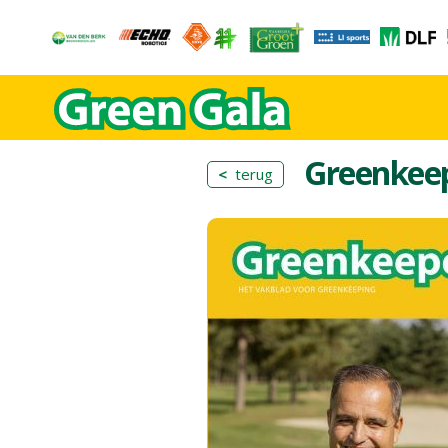
Greenkee
<
terug