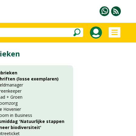
ieken
ubrieken
chriften (losse exemplaren)
ieldmanager
reenkeeper
tad + Groen
oomzorg
e Hovenier
oom in Business
smiddag 'Natuurlijke stappen
eer biodiversiteit'
ntreeticket