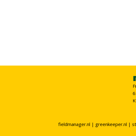
F
6
K
fieldmanager.nl
|
greenkeeper.nl
|
s