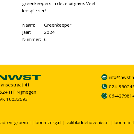
greenkeepers in deze uitgave. Veel
leesplezier!
Naam:
Greenkeeper
Jaar:
2024
Nummer:
6
info@nwst.n
ransestraat 41
024-36024
524 HT Nijmegen
06-427981
vK 10032693
tad-en-groen.nl
|
boomzorg.nl
|
vakbladdehovenier.nl
|
boom-in-