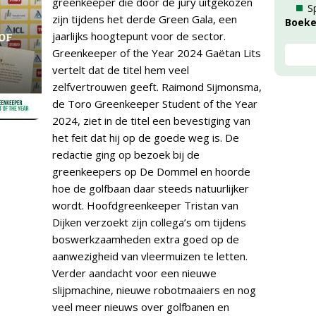
greenkeeper die door de jury uitgekozen
S
zijn tijdens het derde Green Gala, een
Boek
jaarlijks hoogtepunt voor de sector.
Greenkeeper of the Year 2024 Gaëtan Lits
vertelt dat de titel hem veel
zelfvertrouwen geeft. Raimond Sijmonsma,
de Toro Greenkeeper Student of the Year
2024, ziet in de titel een bevestiging van
het feit dat hij op de goede weg is. De
redactie ging op bezoek bij de
greenkeepers op De Dommel en hoorde
hoe de golfbaan daar steeds natuurlijker
wordt. Hoofdgreenkeeper Tristan van
Dijken verzoekt zijn collega’s om tijdens
boswerkzaamheden extra goed op de
aanwezigheid van vleermuizen te letten.
Verder aandacht voor een nieuwe
slijpmachine, nieuwe robotmaaiers en nog
veel meer nieuws over golfbanen en