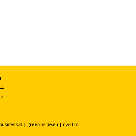
l
54
44
business.nl
|
greeninside.eu
|
nwst.nl