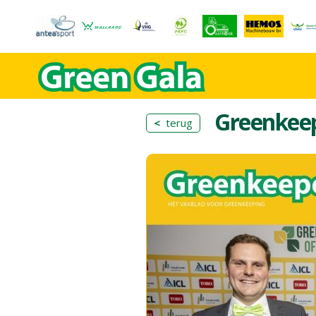
Greenkee
<
terug