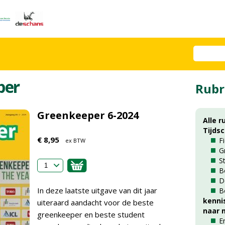
per
Rubr
Greenkeeper 6-2024
Alle r
Tijds
€ 8,95
F
ex BTW
G
S
B
D
In deze laatste uitgave van dit jaar
B
kenni
uiteraard aandacht voor de beste
naar m
greenkeeper en beste student
E