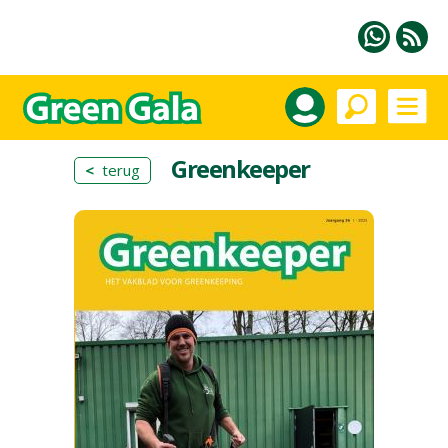
Greenkeeper
<
terug