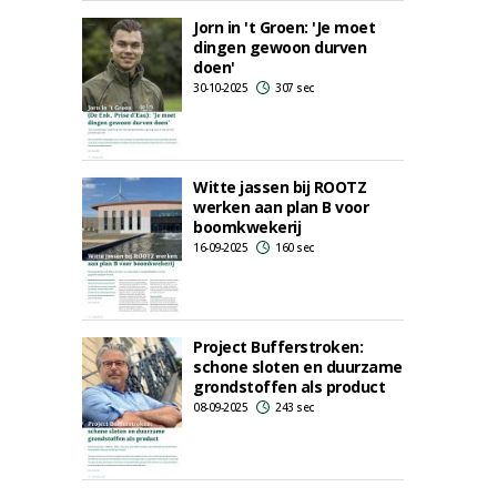
Jorn in 't Groen: 'Je moet
dingen gewoon durven
doen'
30-10-2025
307 sec
Witte jassen bij ROOTZ
werken aan plan B voor
boomkwekerij
16-09-2025
160 sec
Project Bufferstroken:
schone sloten en duurzame
grondstoffen als product
08-09-2025
243 sec