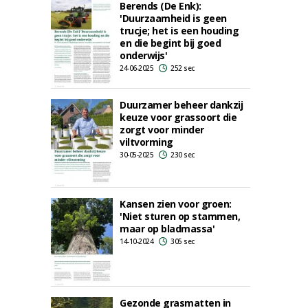
Berends (De Enk):
'Duurzaamheid is geen
trucje; het is een houding
en die begint bij goed
onderwijs'
24-06-2025
252 sec
Duurzamer beheer dankzij
keuze voor grassoort die
zorgt voor minder
viltvorming
30-05-2025
230 sec
Kansen zien voor groen:
'Niet sturen op stammen,
maar op bladmassa'
14-10-2024
305 sec
Gezonde grasmatten in