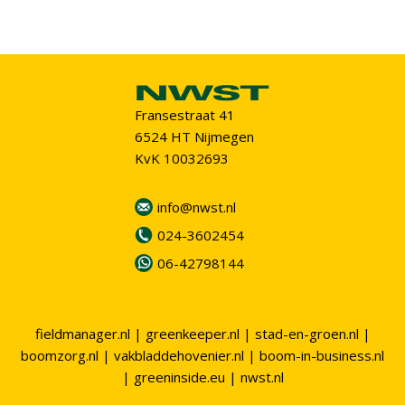
Fransestraat 41
6524 HT Nijmegen
KvK 10032693
info@nwst.nl
024-3602454
06-42798144
fieldmanager.nl
|
greenkeeper.nl
|
stad-en-groen.nl
|
boomzorg.nl
|
vakbladdehovenier.nl
|
boom-in-business.nl
|
greeninside.eu
|
nwst.nl