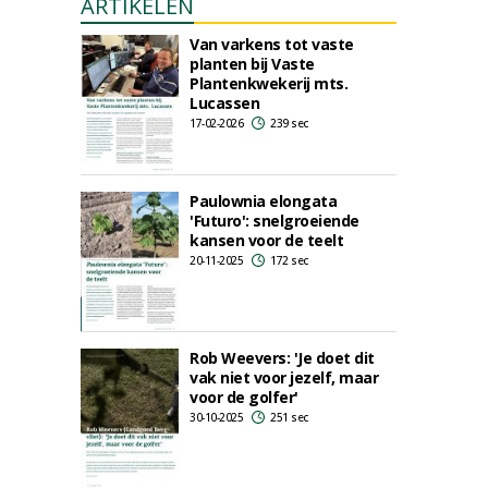
ARTIKELEN
Van varkens tot vaste
planten bij Vaste
Plantenkwekerij mts.
Lucassen
17-02-2026
239 sec
Paulownia elongata
'Futuro': snelgroeiende
kansen voor de teelt
20-11-2025
172 sec
Rob Weevers: 'Je doet dit
vak niet voor jezelf, maar
voor de golfer'
30-10-2025
251 sec