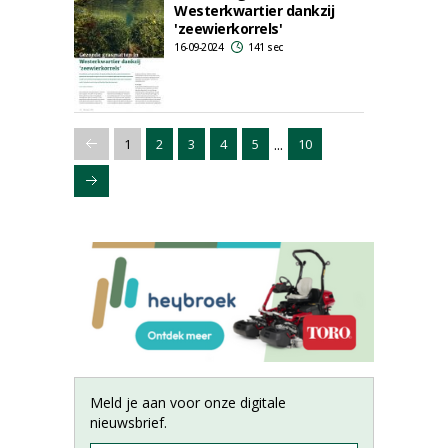
Westerkwartier dankzij
'zeewierkorrels'
16-09-2024
141 sec
...
1
2
3
4
5
10
Meld je aan voor onze digitale
nieuwsbrief.