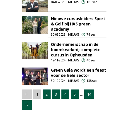
04-08-2025 | NIEUWS
105 sec
Nieuwe cursusleiders Sport
& Golf bij HAS green
academy
30-06-2025 | NIEUWS
74 sec
Ondernemerschap in de
boomkwekerij: complete
cursus in Opheusden
12-11-2024 | NIEUWS
40 sec
Green Gala wordt een feest
voor de hele sector
30-10-2024 | NIEUWS
138 sec
...
1
2
3
4
5
14