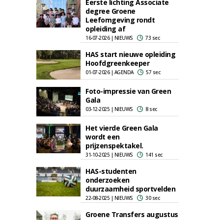
Eerste lichting Associate
degree Groene
Leefomgeving rondt
opleiding af
16-07-2026 | NIEUWS
73 sec
HAS start nieuwe opleiding
Hoofdgreenkeeper
01-07-2026 | AGENDA
57 sec
Foto-impressie van Green
Gala
03-12-2025 | NIEUWS
8 sec
Het vierde Green Gala
wordt een
prijzenspektakel.
31-10-2025 | NIEUWS
141 sec
HAS-studenten
onderzoeken
duurzaamheid sportvelden
22-08-2025 | NIEUWS
30 sec
Groene Transfers augustus