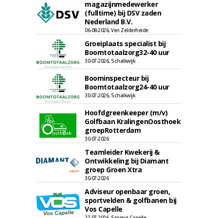
magazijnmedewerker
(fulltime) bij DSV zaden
Nederland B.V.
06-08-2026, Ven Zelderheide
Groeiplaats specialist bij
Boomtotaalzorg32-40 uur
30-07-2026, Schalkwijk
Boominspecteur bij
Boomtotaalzorg24-40 uur
30-07-2026, Schalkwijk
Hoofdgreenkeeper (m/v)
Golfbaan KralingenOosthoek
groepRotterdam
30-07-2026
Teamleider Kwekerij &
Ontwikkeling bij Diamant
groep Groen Xtra
30-07-2026
Adviseur openbaar groen,
sportvelden & golfbanen bij
Vos Capelle
27-07-2026, Sprang-Capelle